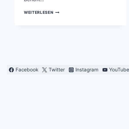
STEINIGES
WEITERLESEN
SPEKTAKEL
IM
HUNSRÜCK:
MEIN
BESUCH
DER
HUNSRÜCKER
STEINEWELT
Facebook
Twitter
Instagram
YouTub