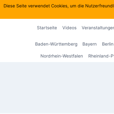
Zum
Diese Seite verwendet Cookies, um die Nutzerfreundl
Inhalt
springen
Startseite
Videos
Veranstaltunge
Baden-Württemberg
Bayern
Berlin
Nordrhein-Westfalen
Rheinland-P