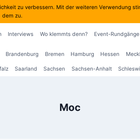
ichkeit zu verbessern. Mit der weiteren Verwendung st
dem zu.
Die Eventübersicht-Seite in Sachen Klemmbausteine
n
Interviews
Wo klemmts denn?
Event-Rundgänge
Brandenburg
Bremen
Hamburg
Hessen
Meck
falz
Saarland
Sachsen
Sachsen-Anhalt
Schleswi
Moc