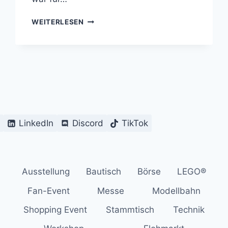
RÜCKBLICK:
WEITERLESEN
BORN2BRICK
2025
–
MODELLE,
MENSCHEN
&
MAGIE
AUS
KLEMMBAUSTEINEN
e
LinkedIn
Discord
TikTok
Ausstellung
Bautisch
Börse
LEGO®
Fan-Event
Messe
Modellbahn
Shopping Event
Stammtisch
Technik