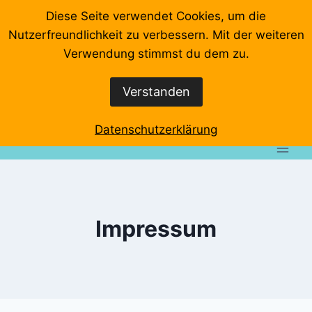
Zum
Diese Seite verwendet Cookies, um die
Inhalt
Nutzerfreundlichkeit zu verbessern. Mit der weiteren
springen
Startseite
Videos
Veranstaltungen
Interviews
Verwendung stimmst du dem zu.
Wo klemmts denn?
Event-Rundgänge
Verstanden
Datenschutzerklärung
Impressum
Datenschutzerklärung
Impressum