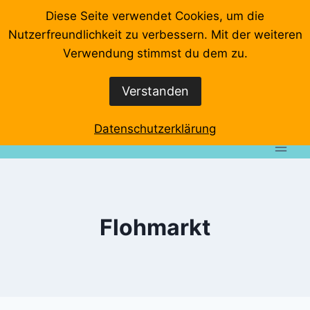
Zum
Diese Seite verwendet Cookies, um die
Inhalt
Nutzerfreundlichkeit zu verbessern. Mit der weiteren
springen
Startseite
Videos
Veranstaltungen
Interviews
Verwendung stimmst du dem zu.
Wo klemmts denn?
Event-Rundgänge
Verstanden
Datenschutzerklärung
Impressum
Datenschutzerklärung
Flohmarkt