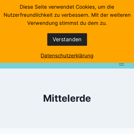
Zum
Diese Seite verwendet Cookies, um die
Inhalt
Nutzerfreundlichkeit zu verbessern. Mit der weiteren
springen
Startseite
Videos
Veranstaltungen
Interviews
Verwendung stimmst du dem zu.
Wo klemmts denn?
Event-Rundgänge
Verstanden
Datenschutzerklärung
Impressum
Datenschutzerklärung
Mittelerde