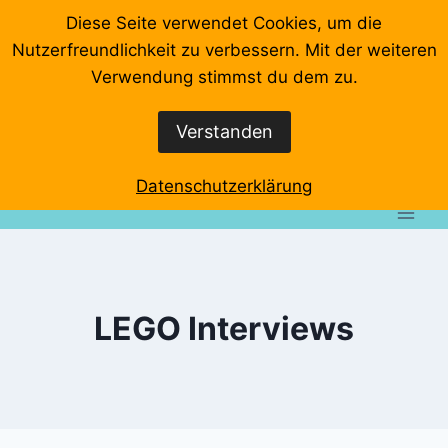
Zum
Diese Seite verwendet Cookies, um die
Inhalt
Nutzerfreundlichkeit zu verbessern. Mit der weiteren
springen
Startseite
Videos
Veranstaltungen
Interviews
Verwendung stimmst du dem zu.
Wo klemmts denn?
Event-Rundgänge
Verstanden
Datenschutzerklärung
Impressum
Datenschutzerklärung
LEGO Interviews