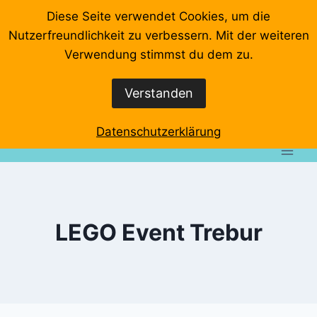
Zum
Diese Seite verwendet Cookies, um die
Inhalt
Nutzerfreundlichkeit zu verbessern. Mit der weiteren
springen
Startseite
Videos
Veranstaltungen
Interviews
Verwendung stimmst du dem zu.
Wo klemmts denn?
Event-Rundgänge
Verstanden
Datenschutzerklärung
Impressum
Datenschutzerklärung
LEGO Event Trebur