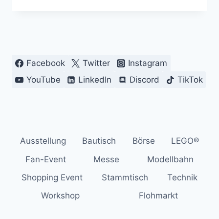
HOCKENHEIMRING
XXL
AUS
900.000
LEGO®
STEINE/MOTORSPORT
Facebook
Twitter
Instagram
IN
TREBUR
YouTube
LinkedIn
Discord
TikTok
Ausstellung
Bautisch
Börse
LEGO®
Fan-Event
Messe
Modellbahn
Shopping Event
Stammtisch
Technik
Workshop
Flohmarkt