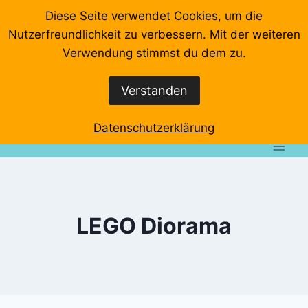
Zum
Diese Seite verwendet Cookies, um die
Inhalt
Nutzerfreundlichkeit zu verbessern. Mit der weiteren
springen
Startseite
Videos
Veranstaltungen
Interviews
Verwendung stimmst du dem zu.
Wo klemmts denn?
Event-Rundgänge
Verstanden
Datenschutzerklärung
Impressum
Datenschutzerklärung
LEGO Diorama