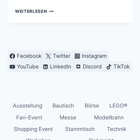
🏁
WEITERLESEN
HOCKENHEIMRING
XXL
AUS
900.000
LEGO®
STEINE/MOTORSPORT
Facebook
Twitter
Instagram
IN
TREBUR
YouTube
LinkedIn
Discord
TikTok
Ausstellung
Bautisch
Börse
LEGO®
Fan-Event
Messe
Modellbahn
Shopping Event
Stammtisch
Technik