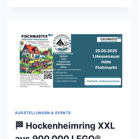
MODELLBAU
2025
IN
NIEDER-
OLM
–
RUNDGANG
DURCH
DIE
LEGO®
AUSSTELLUNG
AUSSTELLUNGEN & EVENTS
🏁 Hockenheimring XXL
aus 900.000 LEGO®