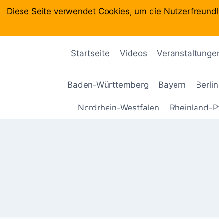
Zum
Diese Seite verwendet Cookies, um die Nutzerfreundl
Inhalt
springen
Startseite
Videos
Veranstaltunge
Baden-Württemberg
Bayern
Berlin
Nordrhein-Westfalen
Rheinland-P