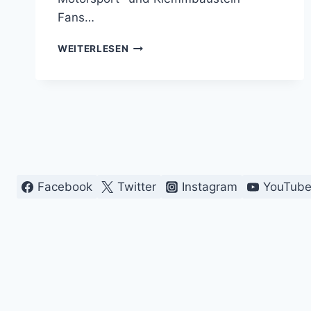
Fans…
🏁
WEITERLESEN
HOCKENHEIMRING
XXL
AUS
900.000
LEGO®
STEINE/MOTORSPORT
IN
TREBUR
Facebook
Twitter
Instagram
YouTub