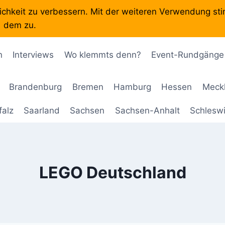
ichkeit zu verbessern. Mit der weiteren Verwendung st
dem zu.
Die Eventübersicht-Seite in Sachen Klemmbausteine
n
Interviews
Wo klemmts denn?
Event-Rundgänge
Brandenburg
Bremen
Hamburg
Hessen
Meck
falz
Saarland
Sachsen
Sachsen-Anhalt
Schleswi
LEGO Deutschland