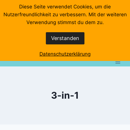
Zum
Diese Seite verwendet Cookies, um die
Inhalt
Nutzerfreundlichkeit zu verbessern. Mit der weiteren
springen
Startseite
Videos
Veranstaltungen
Interviews
Verwendung stimmst du dem zu.
Wo klemmts denn?
Event-Rundgänge
Verstanden
Datenschutzerklärung
Impressum
Datenschutzerklärung
3-in-1