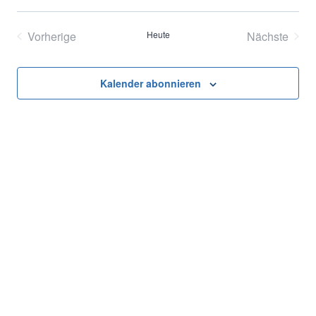
Datum
Ans
Suche
wählen.
Vorherige
Heute
Nächste
Nav
und
Veranstaltungen
Veransta
Ansich
Kalender abonnieren
Naviga