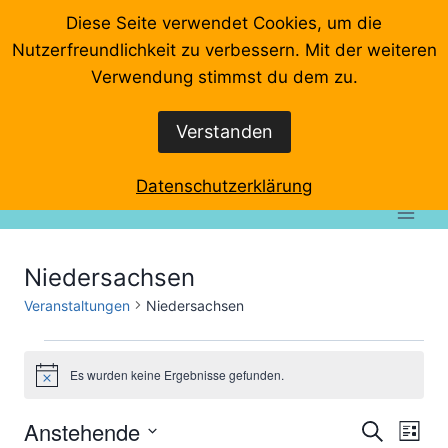
Zum
Diese Seite verwendet Cookies, um die
Inhalt
Nutzerfreundlichkeit zu verbessern. Mit der weiteren
springen
Startseite
Videos
Veranstaltungen
Interviews
Verwendung stimmst du dem zu.
Wo klemmts denn?
Event-Rundgänge
Verstanden
Datenschutzerklärung
Impressum
Datenschutzerklärung
Niedersachsen
Veranstaltungen
Niedersachsen
Veranstaltungen
Es wurden keine Ergebnisse gefunden.
Hinweis
Anstehende
Ver
Verans
Suche
Liste